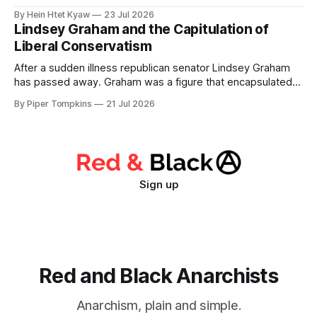
Party of Burma passed a political resolution on July 30, 1947
By Hein Htet Kyaw
23 Jul 2026
to Communist Party of India on the situation facing the
Lindsey Graham and the Capitulation of
Burmese people immediately after the murder of General
Liberal Conservatism
Aung San
After a sudden illness republican senator Lindsey Graham
has passed away. Graham was a figure that encapsulated
the way the republican party has been captured by an
By Piper Tompkins
21 Jul 2026
ideology that is ultimately alien to its establishment.
Conservatism is divided historically between liberal and
illiberal conservatives. The former view civil rights + rule
Sign up
Red and Black Anarchists
Anarchism, plain and simple.