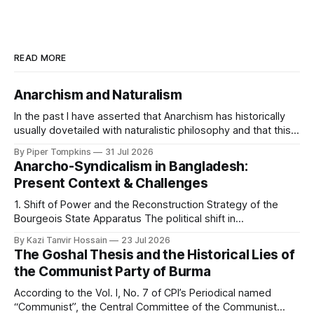
READ MORE
Anarchism and Naturalism
In the past I have asserted that Anarchism has historically
usually dovetailed with naturalistic philosophy and that this
is because it is the framework most amenable to shaping
By Piper Tompkins
31 Jul 2026
Anarchist commitments into a coherent world picture. As
Anarcho-Syndicalism in Bangladesh:
I've said the basic reason for this is that Anarchism centers
Present Context & Challenges
the
1. Shift of Power and the Reconstruction Strategy of the
Bourgeois State Apparatus The political shift in
Bangladesh's state power on August 5, 2024, was not a
By Kazi Tanvir Hossain
23 Jul 2026
revolution in the interest of the working class; rather, it was
The Goshal Thesis and the Historical Lies of
an unprecedented internal rearrangement of power within
the Communist Party of Burma
the bourgeois state
According to the Vol. I, No. 7 of CPI’s Periodical named
“Communist”, the Central Committee of the Communist